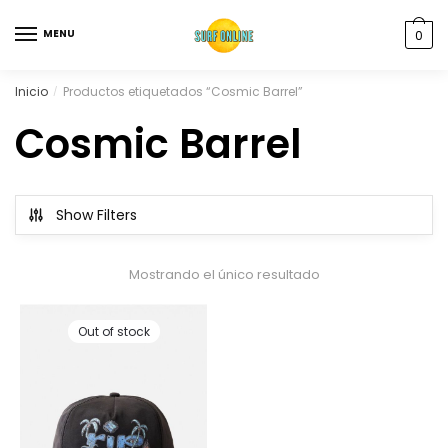
MENU
0
Inicio
Productos etiquetados “Cosmic Barrel”
/
Cosmic Barrel
Show Filters
Mostrando el único resultado
Out of stock