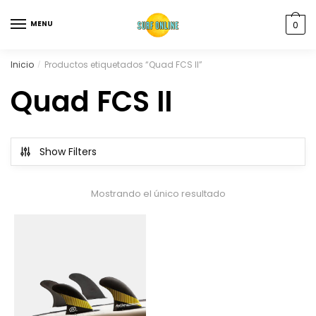
MENU
0
Inicio
Productos etiquetados “Quad FCS II”
/
Quad FCS II
Show Filters
Mostrando el único resultado