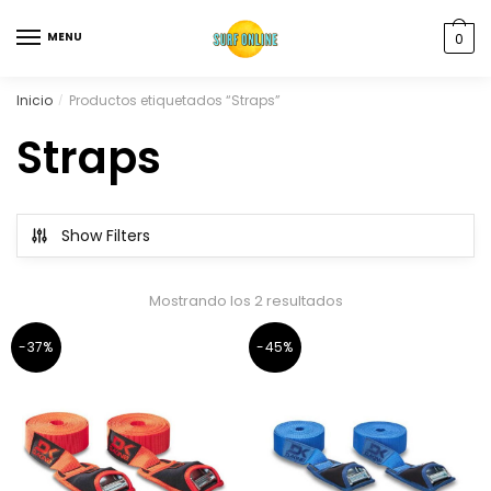
MENU
0
Inicio
Productos etiquetados “Straps”
/
Straps
Show Filters
Mostrando los 2 resultados
-37%
-45%