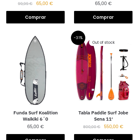
65,00
€
65,00
€
99,99
€
Comprar
Comprar
-31%
Out of stock
Funda Surf Koalition
Tabla Paddle Surf Jobe
Waikiki 6´0
Sena 11′
65,00
€
550,00
€
800,00
€