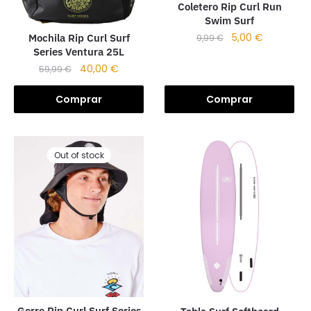
Coletero Rip Curl Run
Swim Surf
5,00
€
Mochila Rip Curl Surf
9,99
€
Series Ventura 25L
40,00
€
59,99
€
Comprar
Comprar
Out of stock
Gorro Rip Curl Surf Series