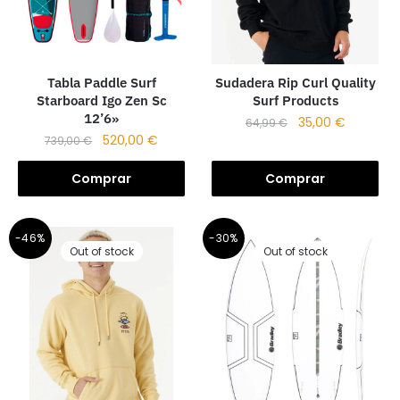
Tabla Paddle Surf
Sudadera Rip Curl Quality
Starboard Igo Zen Sc
Surf Products
12’6»
35,00
€
64,99
€
520,00
€
739,00
€
Comprar
Comprar
-46%
-30%
Out of stock
Out of stock