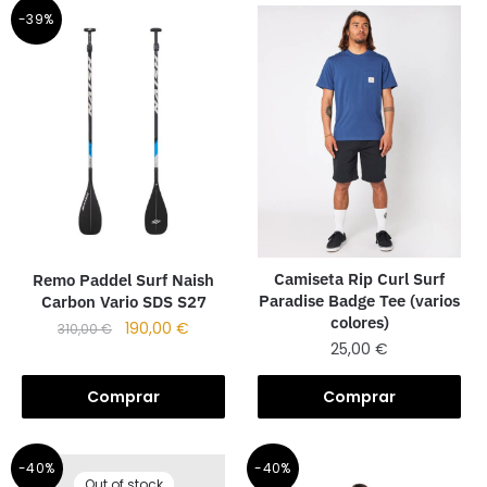
-39%
Camiseta Rip Curl Surf
Remo Paddel Surf Naish
Paradise Badge Tee (varios
Carbon Vario SDS S27
colores)
190,00
€
310,00
€
25,00
€
Comprar
Comprar
-40%
-40%
Out of stock