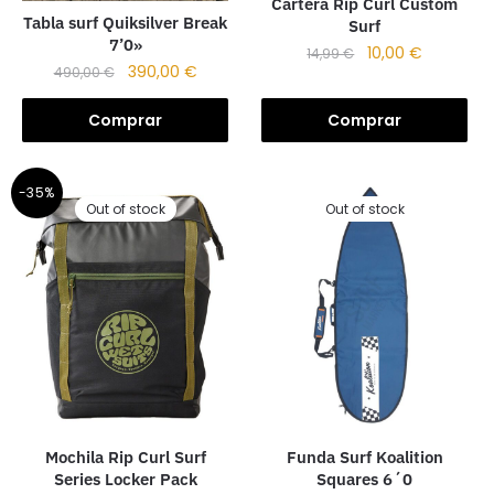
Cartera Rip Curl Custom
Tabla surf Quiksilver Break
Surf
7’0»
10,00
€
14,99
€
390,00
€
490,00
€
Comprar
Comprar
-35%
Out of stock
Out of stock
Funda Surf Koalition
Mochila Rip Curl Surf
Squares 6´0
Series Locker Pack