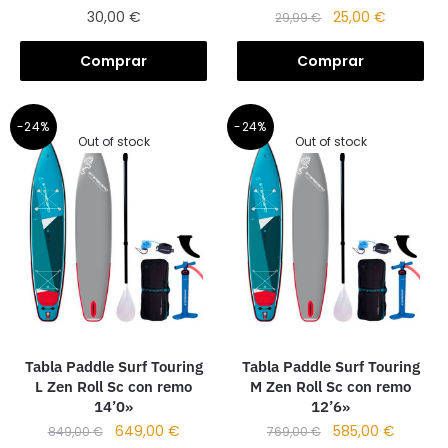
30,00
€
25,00
€
29,99
€
Comprar
Comprar
-24%
-24%
Out of stock
Out of stock
Tabla Paddle Surf Touring
Tabla Paddle Surf Touring
L Zen Roll Sc con remo
M Zen Roll Sc con remo
14’0»
12’6»
649,00
€
585,00
€
849,00
€
769,00
€