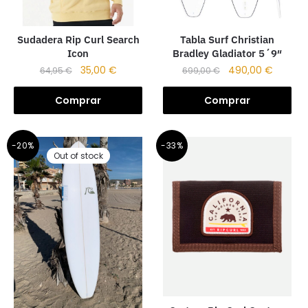
Sudadera Rip Curl Search
Tabla Surf Christian
Icon
Bradley Gladiator 5´9″
35,00
€
490,00
€
64,95
€
699,00
€
Comprar
Comprar
-20%
-33%
Out of stock