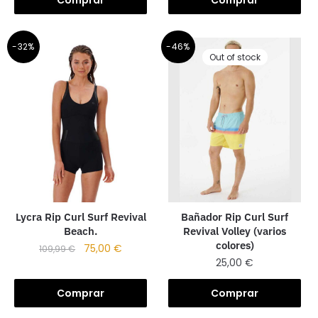
-32%
-46%
Out of stock
Lycra Rip Curl Surf Revival
Bañador Rip Curl Surf
Beach.
Revival Volley (varios
colores)
75,00
€
109,99
€
25,00
€
Comprar
Comprar