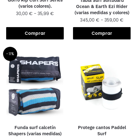
Tabla Surf Softboard
(varios colores).
Ocean & Earth Ezi Rider
(varias medidas y colores)
30,00
€
-
35,99
€
345,00
€
-
359,00
€
Comprar
Comprar
-11%
Funda surf calcetín
Protege cantos Paddel
Shapers (varias medidas)
Surf