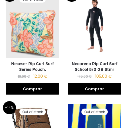
Neopreno Rip Curl Surf
Neceser Rip Curl Surf
School 5/3 GB Stmr
Series Pouch.
105,00
€
12,00
€
175,00
€
19,99
€
Comprar
Comprar
-14%
Out of stock
Out of stock