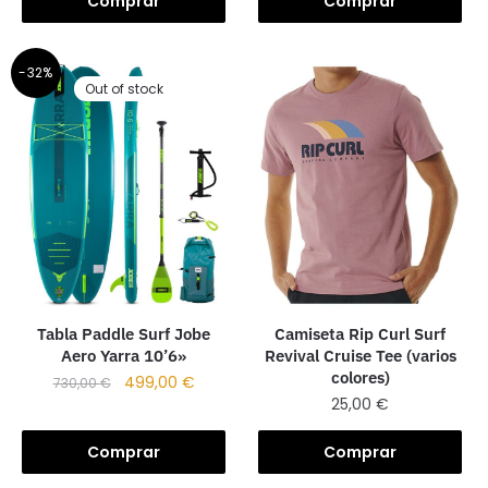
Comprar
Comprar
-32%
Out of stock
Tabla Paddle Surf Jobe
Camiseta Rip Curl Surf
Aero Yarra 10’6»
Revival Cruise Tee (varios
colores)
499,00
€
730,00
€
25,00
€
Comprar
Comprar