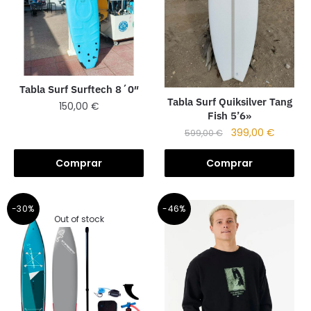
Tabla Surf Surftech 8´0″
Tabla Surf Quiksilver Tang
150,00
€
Fish 5’6»
399,00
€
599,00
€
Comprar
Comprar
-30%
-46%
Out of stock