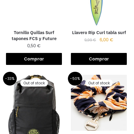
Llavero Rip Curl tabla surf
Tornillo Quillas Surf
tapones FCS y Future
6,00
€
9,99
€
0,50
€
Comprar
Comprar
-33%
-50%
Out of stock
Out of stock