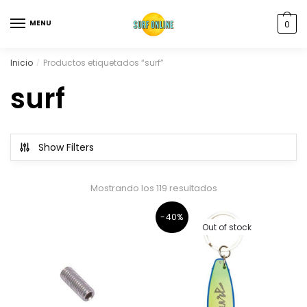
MENU
0
Inicio
Productos etiquetados “surf”
/
surf
Show Filters
Mostrando los 119 resultados
-40%
Out of stock