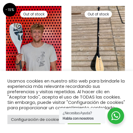
-19%
Out of stock
Out of stock
Remo Paddle Surf Mixto
Remo Paddle surf
Usamos cookies en nuestro sitio web para brindarle la
experiencia más relevante recordando sus
Fijo Starboard Lima
Starboard Enduro Balsa
preferencias y visitas repetidas. Al hacer clic en
Tufskin
Mixto
"Aceptar todo", acepta el uso de TODAS las cookies.
145,00
€
240,00
€
180,00
€
Sin embargo, puede visitar "Configuración de cookies"
para proporcionar un consentimiento controlado.
Comprar
Comprar
¿Necesitas Ayuda?
Habla con nosotros
Configuración de cookies
Aceptar todo
-29%
-19%