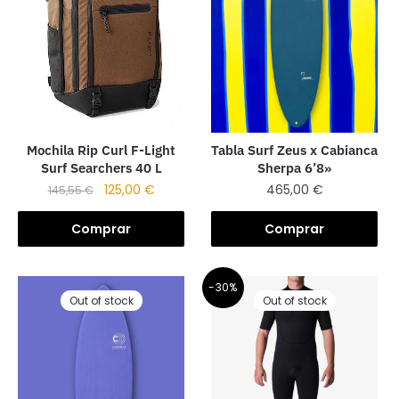
Mochila Rip Curl F-Light
Tabla Surf Zeus x Cabianca
Surf Searchers 40 L
Sherpa 6’8»
125,00
€
465,00
€
145,55
€
Comprar
Comprar
-30%
Out of stock
Out of stock