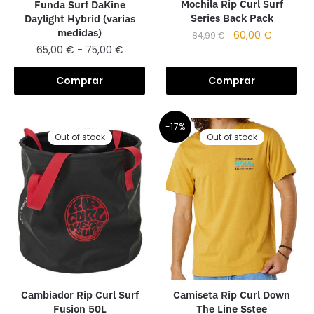
Mochila Rip Curl Surf
Funda Surf DaKine
Series Back Pack
Daylight Hybrid (varias
medidas)
60,00
€
84,99
€
65,00
€
-
75,00
€
Comprar
Comprar
-17%
Out of stock
Out of stock
Cambiador Rip Curl Surf
Camiseta Rip Curl Down
Fusion 50L
The Line Sstee