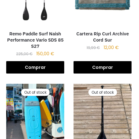
Remo Paddle Surf Naish
Cartera Rip Curl Archive
Performance Vario SDS 85
Cord Sur
S27
12,00
€
19,99
€
150,00
€
225,00
€
Comprar
Comprar
Out of stock
Out of stock