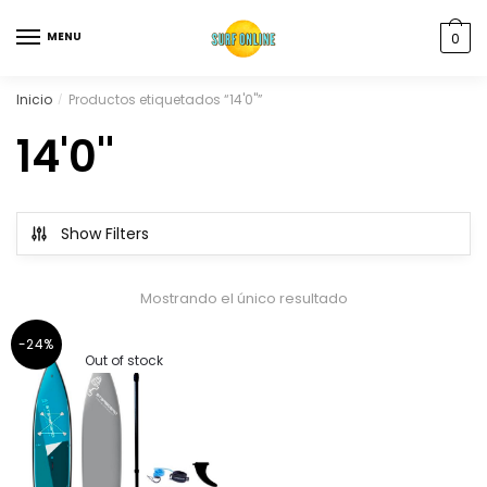
MENU
0
Inicio
Productos etiquetados “14'0''”
/
14'0''
Show Filters
Mostrando el único resultado
-24%
Out of stock