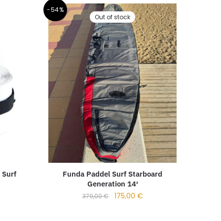
-54%
Out of stock
 Surf
Funda Paddel Surf Starboard
Generation 14′
175,00
€
379,00
€