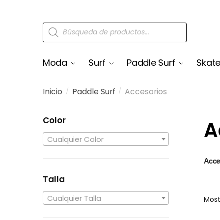
Moda
Surf
Paddle Surf
Skat
Inicio
Paddle Surf
Accesorios
/
/
Color
A
Cualquier Color
Acce
Talla
Cualquier Talla
Most