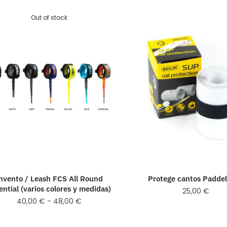
Out of stock
nvento / Leash FCS All Round
Protege cantos Paddel
ential (varios colores y medidas)
25,00
€
40,00
€
-
48,00
€