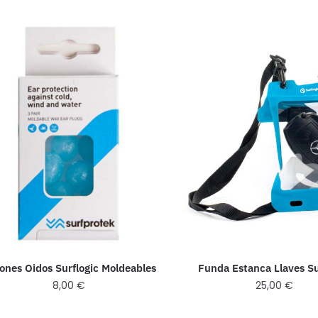
ones Oidos Surflogic Moldeables
Funda Estanca Llaves Su
8,00
€
25,00
€