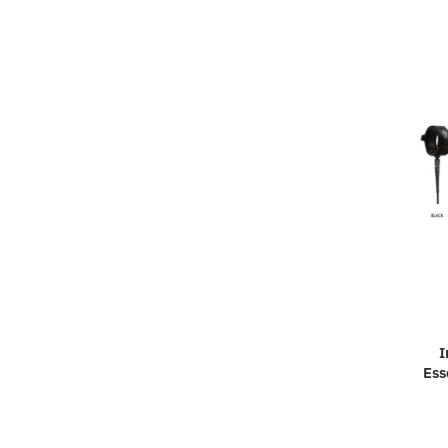
I
Ess