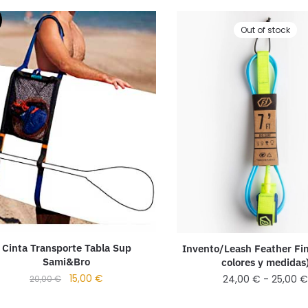
Out of stock
Cinta Transporte Tabla Sup
Invento/Leash Feather Fin
Sami&Bro
colores y medidas
15,00
€
24,00
€
-
25,00
20,00
€