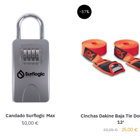
-37%
Candado Surflogic Max
Cinchas Dakine Baja Tie D
12′
50,00
€
25,00
€
39,95
€