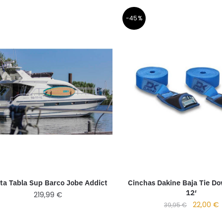
-45%
ta Tabla Sup Barco Jobe Addict
Cinchas Dakine Baja Tie D
12′
219,99
€
22,00
€
39,95
€