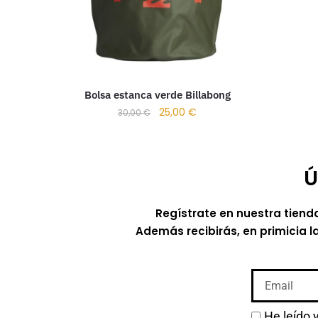
Bolsa estanca verde Billabong
25,00
€
30,00
€
Ú
Regístrate en nuestra tiend
Además recibirás, en primicia l
He leído 