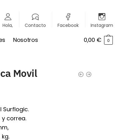
Hola,
Contacto
Facebook
Instagram
es
Nosotros
0,00
€
0
ca Movil
 Surflogic.
 y correa.
mm,
 kg.