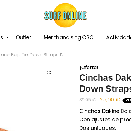
es
Outlet
Merchandising CSC
Actividad
ine Baja Tie Down Straps 12′
¡Oferta!
🔍
Cinchas Dak
Down Straps
25,00
€
39,95
€
-3
Cinchas Dakine Baja
Con ajustes de pres
Dos unidades.