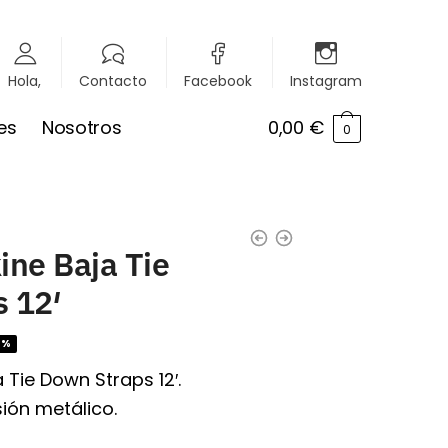
Hola,
Contacto
Facebook
Instagram
es
Nosotros
0,00
€
0
ine Baja Tie
 12′
7%
 Tie Down Straps 12′.
ión metálico.