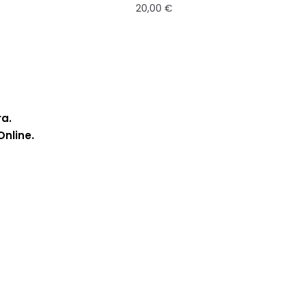
20,00
€
ra.
Online.