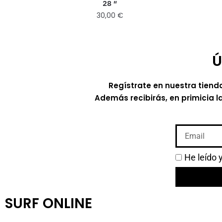
28 ″
30,00
€
Ú
Regístrate en nuestra tiend
Además recibirás, en primicia l
He leído 
SURF ONLINE