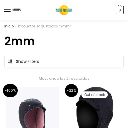
MENU
0
Inicio
Productos etiquetados “2mm”
/
2mm
Show Filters
Mostrando los 2 resultados
-100%
-22%
Out of stock