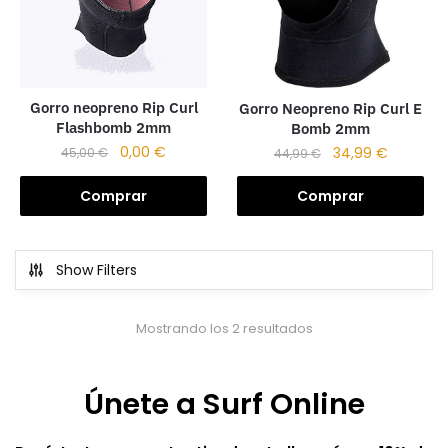
Gorro neopreno Rip Curl
Gorro Neopreno Rip Curl E
Flashbomb 2mm
Bomb 2mm
0,00
€
34,99
€
45,00
€
44,99
€
Comprar
Comprar
Show Filters
Mostrando los 2 resultados
Únete a Surf Online