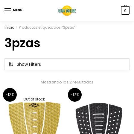
MENU
0
Inicio
Productos etiquetados “3pzas”
/
3pzas
Show Filters
Mostrando los 2 resultados
-12%
-12%
Out of stock