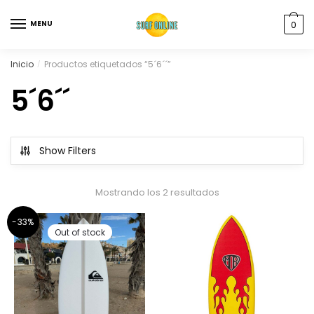
MENU
0
Inicio
Productos etiquetados “5´6´´”
/
5´6´´
Show Filters
Mostrando los 2 resultados
-33%
Out of stock