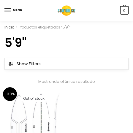
MENU
0
Inicio
Productos etiquetados “5'9''”
/
5'9''
Show Filters
Mostrando el único resultado
-30%
Out of stock