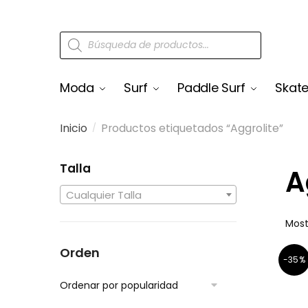
Moda
Surf
Paddle Surf
Skat
Inicio
Productos etiquetados “Aggrolite”
/
Talla
A
Cualquier Talla
Most
Orden
-35%