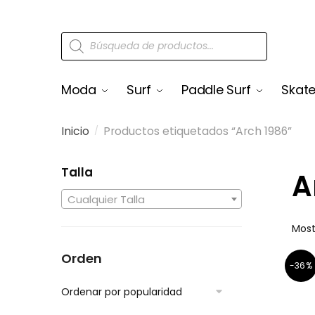
Moda
Surf
Paddle Surf
Skat
Inicio
Productos etiquetados “Arch 1986”
/
Talla
A
Cualquier Talla
Most
Orden
-36%