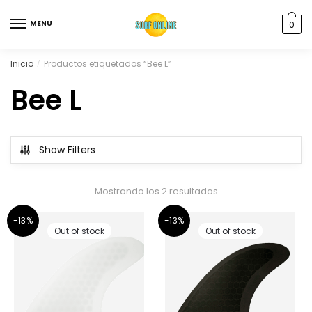
MENU
0
Inicio
Productos etiquetados “Bee L”
/
Bee L
Show Filters
Mostrando los 2 resultados
-13%
-13%
Out of stock
Out of stock