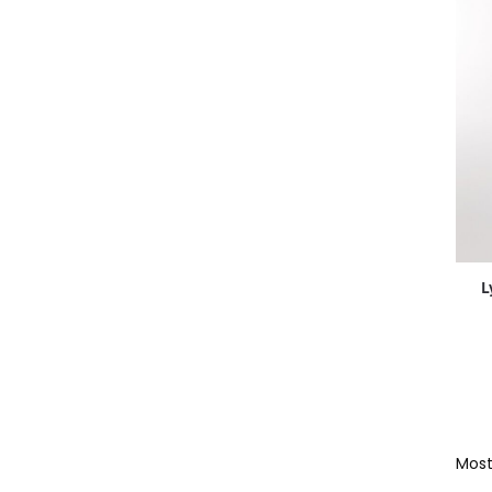
L
Most