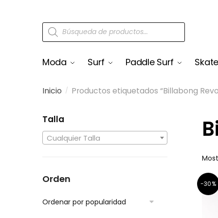
Moda
Surf
Paddle Surf
Skat
Inicio
Productos etiquetados “Billabong Rev
/
Talla
B
Cualquier Talla
Most
Orden
-30%