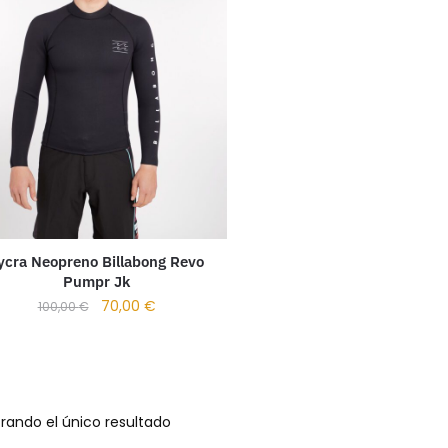
ycra Neopreno Billabong Revo
Pumpr Jk
70,00
€
100,00
€
rando el único resultado