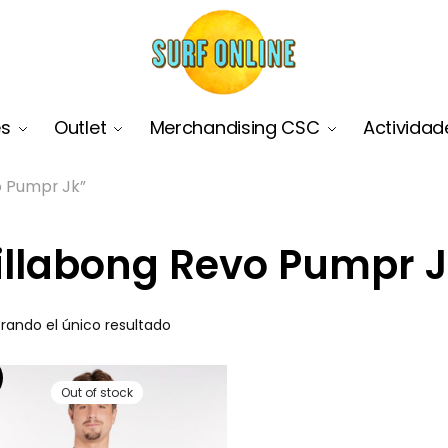
es
Outlet
Merchandising CSC
Actividad
o Pumpr Jk”
illabong Revo Pumpr 
rando el único resultado
Out of stock