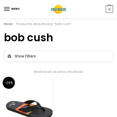
MENU
0
Inicio
Productos etiquetados “bob cush”
/
bob cush
Show Filters
Mostrando el único resultado
-28%