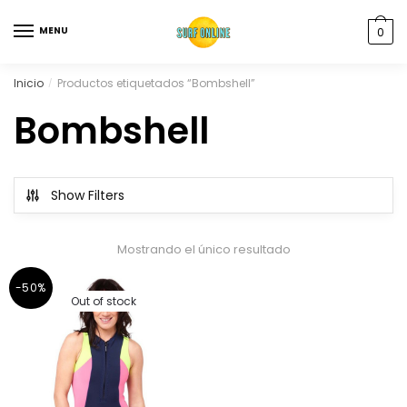
MENU
0
Inicio
Productos etiquetados “Bombshell”
/
Bombshell
Show Filters
Mostrando el único resultado
-50%
Out of stock