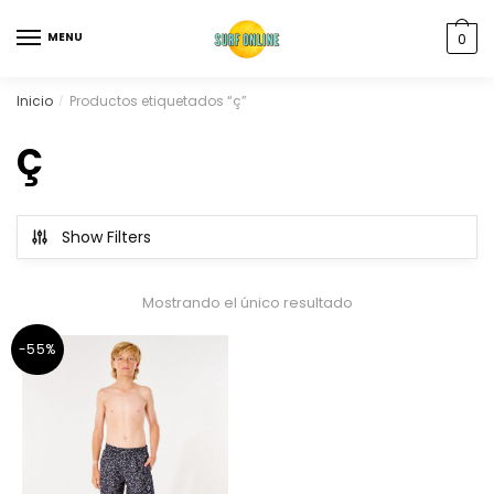
MENU
0
Inicio
Productos etiquetados “ç”
/
ç
Show Filters
Mostrando el único resultado
-55%