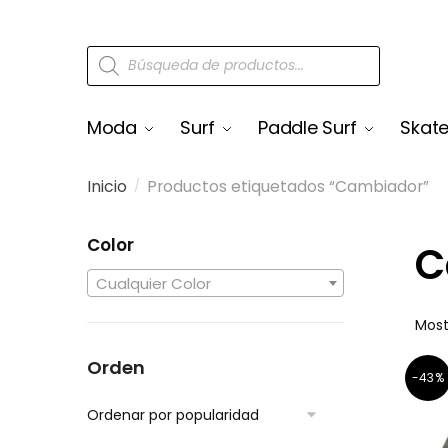
Moda
Surf
Paddle Surf
Skat
Inicio
Productos etiquetados “Cambiador”
/
Color
C
Cualquier Color
Most
Orden
-43%