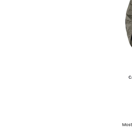
C
Most