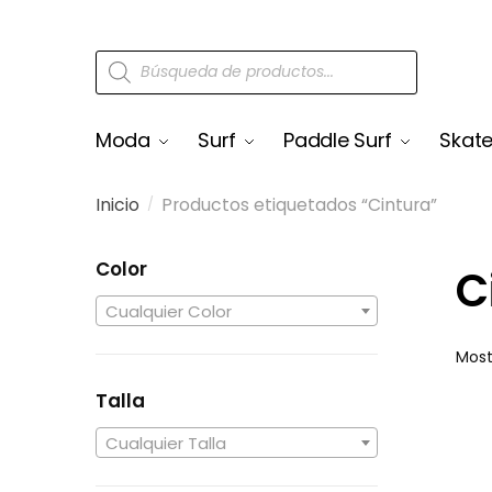
Moda
Surf
Paddle Surf
Skat
Inicio
Productos etiquetados “Cintura”
/
Color
C
Cualquier Color
Most
Talla
Cualquier Talla