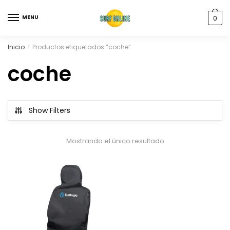
MENU
0
Inicio
Productos etiquetados “coche”
/
coche
Show Filters
Mostrando el único resultado