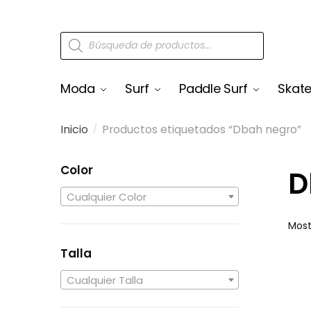
Moda
Surf
Paddle Surf
Skat
Inicio
Productos etiquetados “Dbah negro”
/
Color
D
Cualquier Color
Most
Talla
Cualquier Talla