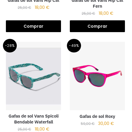
Gafas de sol Vans Hip Cat
Gafas de sol Vans Hip Cat
Fern
18,00
€
25,00
€
18,00
€
25,00
€
Comprar
Comprar
-28%
-49%
Gafas de sol Vans Spicoli
Gafas de sol Roxy
Bendable Waterfall
30,00
€
59,00
€
18,00
€
25,00
€