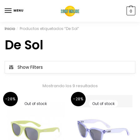
MENU
0
Inicio
Productos etiquetados “De Sol”
/
De Sol
Show Filters
Mostrando los 9 resultados
-28%
-28%
Out of stock
Out of stock