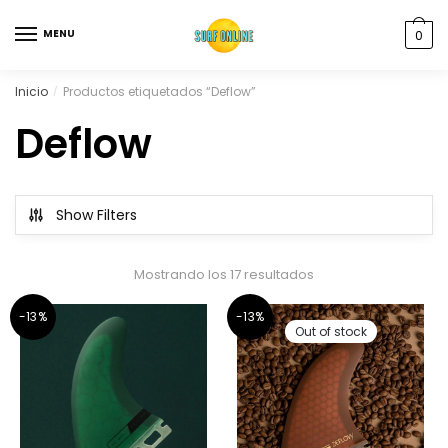
MENU
0
Inicio
Productos etiquetados “Deflow”
/
Deflow
Show Filters
Mostrando los 17 resultados
-13%
-13%
Out of stock