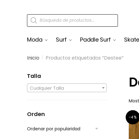
Moda
Surf
Paddle Surf
Skat
Inicio
Productos etiquetados “Destee”
/
Talla
D
Cualquier Talla
Most
Orden
-4%