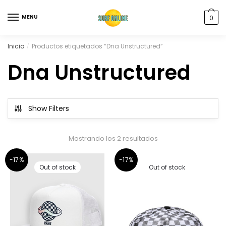
MENU
0
Inicio
Productos etiquetados “Dna Unstructured”
/
Dna Unstructured
Show Filters
Mostrando los 2 resultados
-17%
-17%
Out of stock
Out of stock