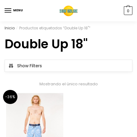
MENU
0
Inicio
Productos etiquetados “Double Up 18"”
/
Double Up 18"
Show Filters
Mostrando el único resultado
-36%