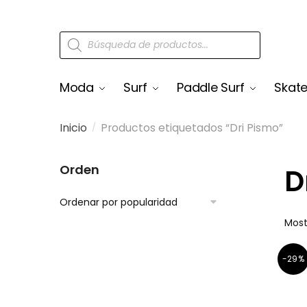
Moda
Surf
Paddle Surf
Skat
Inicio
Productos etiquetados “Dri Pismo”
/
Orden
D
Most
-29%