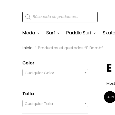
Moda
Surf
Paddle Surf
Skat
Inicio
Productos etiquetados “E Bomb”
/
Color
E
Cualquier Color
Most
Talla
-40%
Cualquier Talla