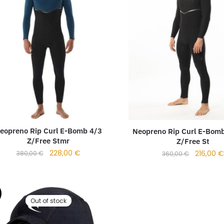
eopreno Rip Curl E-Bomb 4/3
Neopreno Rip Curl E-Bomb
Z/Free Stmr
Z/Free St
228,00
€
216,00
380,00
€
360,00
€
Out of stock