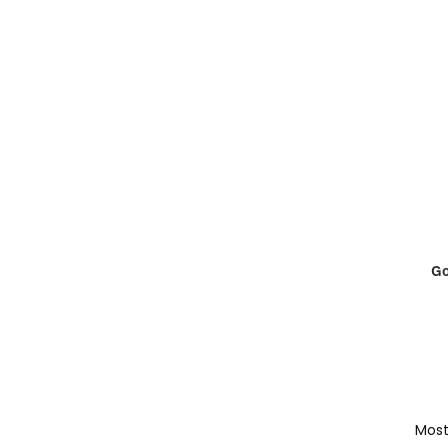
Go
Most