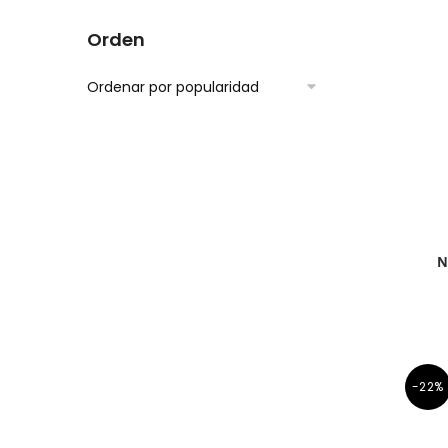
Orden
N
-22%