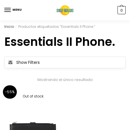
MENU
0
Inicio
Productos etiquetados “Essentials II Phone.”
/
Essentials II Phone.
Show Filters
Mostrando el único resultado
-55%
Out of stock