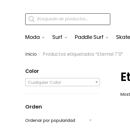
Moda
Surf
Paddle Surf
Skat
Inicio
Productos etiquetados “Eternal 7´0”
/
Color
E
Cualquier Color
Most
Orden