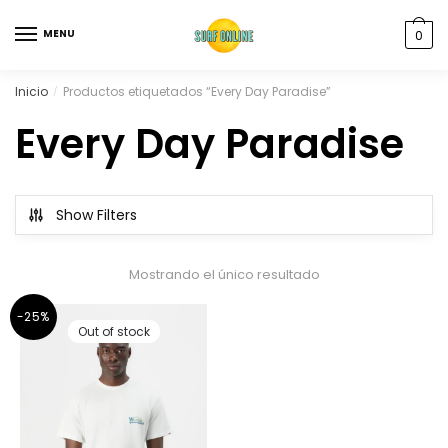
MENU
0
Inicio
Productos etiquetados “Every Day Paradise”
/
Every Day Paradise
Show Filters
Mostrando el único resultado
-25%
Out of stock