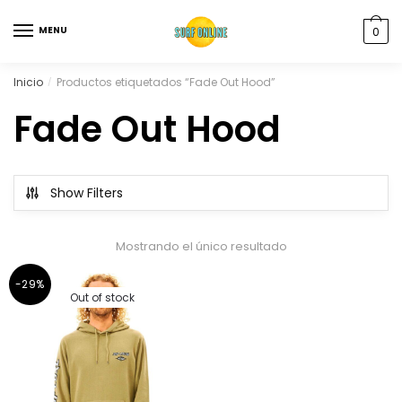
MENU
0
Inicio
Productos etiquetados “Fade Out Hood”
/
Fade Out Hood
Show Filters
Mostrando el único resultado
-29%
Out of stock