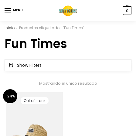
MENU
0
Inicio
Productos etiquetados “Fun Times”
/
Fun Times
Show Filters
Mostrando el único resultado
-24%
Out of stock