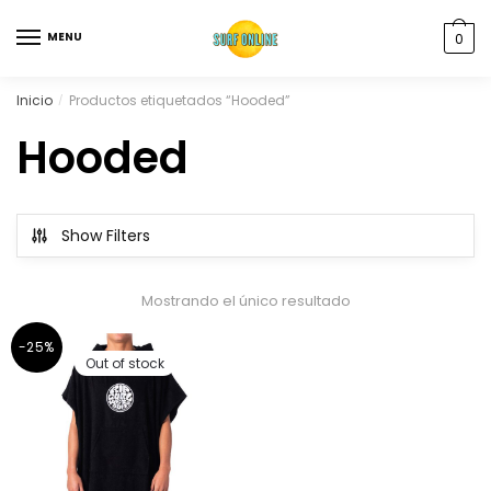
MENU
0
Inicio
Productos etiquetados “Hooded”
/
Hooded
Show Filters
Mostrando el único resultado
-25%
Out of stock