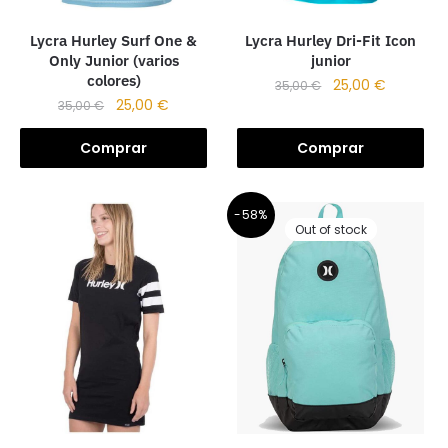
Lycra Hurley Dri-Fit Icon
Lycra Hurley Surf One &
junior
Only Junior (varios
colores)
25,00
€
35,00
€
25,00
€
35,00
€
Comprar
Comprar
-58%
Out of stock