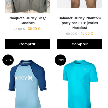
Chaqueta Hurley Siege
Bañador Hurley Phantom
Coaches
party pack 18′ (varios
Modelos)
35,00
€
74,99
€
45,00
€
60,00
€
Comprar
Comprar
-29%
-29%