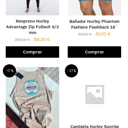
Neopreno Hurley
Bañador Hurley Phantom
Advantage Zip Fullsuit 4/3
Fastlane Flashback 18´
mm
45,00
€
65,00
€
156,00
€
260,00
€
Comprar
Comprar
-17%
-27%
Camiseta Hurley Sunrise