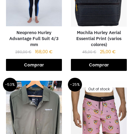
Neopreno Hurley
Mochila Hurley Aerial
Advantage Full Suit 4/3
Essential Print (varios
mm
colores)
168,00
€
25,00
€
280,00
€
45,00
€
Comprar
Comprar
-53%
-25%
Out of stock