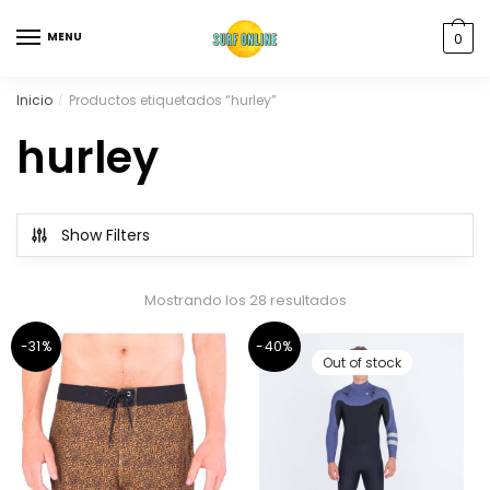
MENU
0
Inicio
Productos etiquetados “hurley”
/
hurley
Show Filters
Mostrando los 28 resultados
-31%
-40%
Out of stock