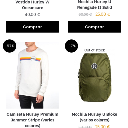
Mochila Hurley U
Vestido Hurley W
Renegade II Solid
Oceancare
25,00
€
40,00
€
60,00
€
Comprar
Comprar
-57%
-17%
Out of stock
Camiseta Hurley Premium
Mochila Hurley U Bloke
Jammer Stripe (varios
(varios colores)
colores)
25,00
€
30,00
€