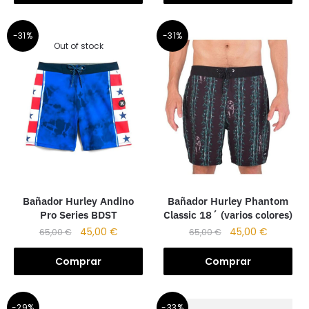
-31%
-31%
Out of stock
Bañador Hurley Andino
Bañador Hurley Phantom
Pro Series BDST
Classic 18´ (varios colores)
45,00
€
45,00
€
65,00
€
65,00
€
Comprar
Comprar
-29%
-33%