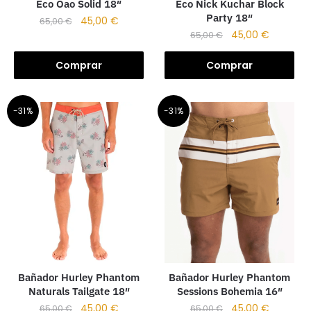
Eco Oao Solid 18″
Eco Nick Kuchar Block
Party 18″
45,00
€
65,00
€
45,00
€
65,00
€
Comprar
Comprar
-31%
-31%
Bañador Hurley Phantom
Bañador Hurley Phantom
Naturals Tailgate 18″
Sessions Bohemia 16″
45,00
€
45,00
€
65,00
€
65,00
€