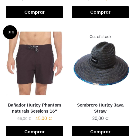
Comprar
Comprar
-31%
Out of stock
Sombrero Hurley Java
Bañador Hurley Phantom
Straw
naturals Sessions 16″
30,00
€
45,00
€
65,00
€
Comprar
Comprar