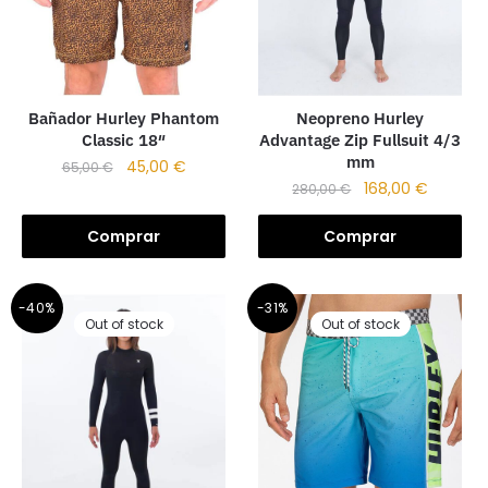
Bañador Hurley Phantom
Neopreno Hurley
Classic 18″
Advantage Zip Fullsuit 4/3
mm
45,00
€
65,00
€
168,00
€
280,00
€
Comprar
Comprar
-40%
-31%
Out of stock
Out of stock