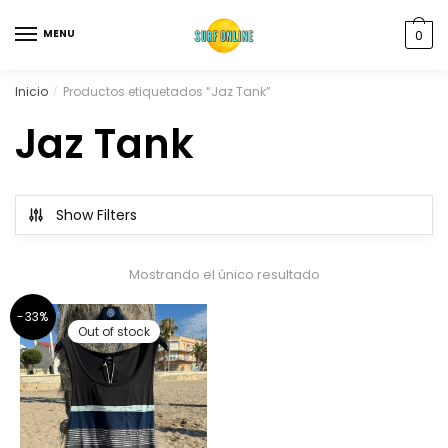
MENU
0
Inicio
Productos etiquetados “Jaz Tank”
/
Jaz Tank
Show Filters
Mostrando el único resultado
-33%
Out of stock