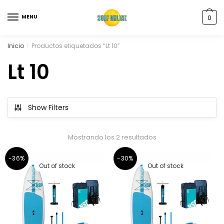
MENU
0
Inicio
Productos etiquetados “Lt 10”
/
Lt 10
Show Filters
Mostrando los 2 resultados
-36%
-30%
Out of stock
Out of stock