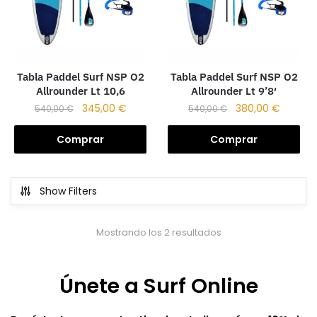
Tabla Paddel Surf NSP O2
Tabla Paddel Surf NSP O2
Allrounder Lt 10,6
Allrounder Lt 9’8′
345,00
€
380,00
€
540,00
€
540,00
€
Comprar
Comprar
Show Filters
Mostrando los 2 resultados
Únete a Surf Online