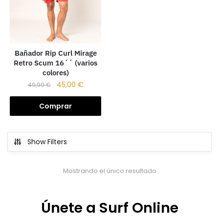
Bañador Rip Curl Mirage
Retro Scum 16´´ (varios
colores)
45,00
€
49,99
€
Comprar
Show Filters
Mostrando el único resultado
Únete a Surf Online