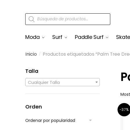
Moda
Surf
Paddle Surf
Skat
Inicio
Productos etiquetados “Palm Tree Dre
/
Talla
P
Cualquier Talla
Most
Orden
-37%