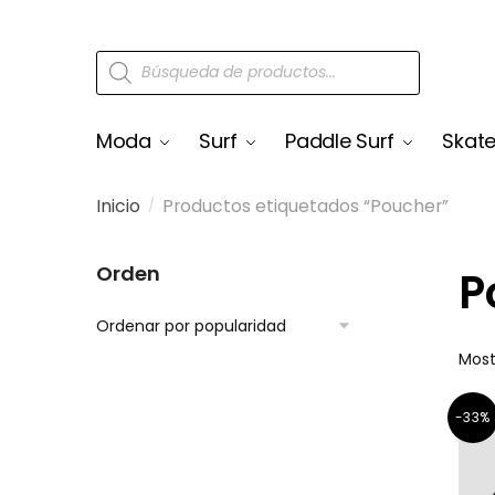
Moda
Surf
Paddle Surf
Skat
Inicio
Productos etiquetados “Poucher”
/
Orden
P
Most
-33%