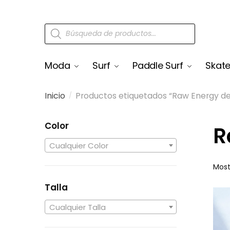
Moda
Surf
Paddle Surf
Skat
Inicio
Productos etiquetados “Raw Energy de
/
Color
R
Cualquier Color
Most
Talla
Cualquier Talla