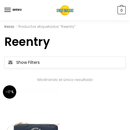
MENU
0
Inicio
Productos etiquetados “Reentry”
/
Reentry
Show Filters
Mostrando el único resultado
-17%