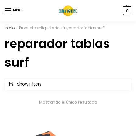
MENU
0
Inicio
Productos etiquetados “reparador tablas surf”
/
reparador tablas
surf
Show Filters
Mostrando el único resultado