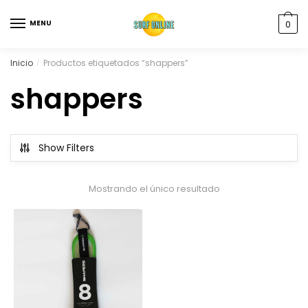
MENU
0
Inicio
Productos etiquetados “shappers”
/
shappers
Show Filters
Mostrando el único resultado