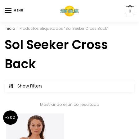
MENU
0
Inicio
Productos etiquetados “Sol Seeker Cross Back”
/
Sol Seeker Cross
Back
Show Filters
Mostrando el único resultado
-30%