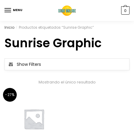
MENU
0
Inicio
Productos etiquetados “Sunrise Graphic”
/
Sunrise Graphic
Show Filters
Mostrando el único resultado
-27%