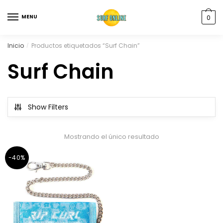
MENU
0
Inicio
Productos etiquetados “Surf Chain”
/
Surf Chain
Show Filters
Mostrando el único resultado
-40%