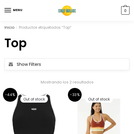
MENU
0
Inicio
Productos etiquetados “Top”
/
Top
Show Filters
Mostrando los 2 resultados
-44%
-33%
Out of stock
Out of stock